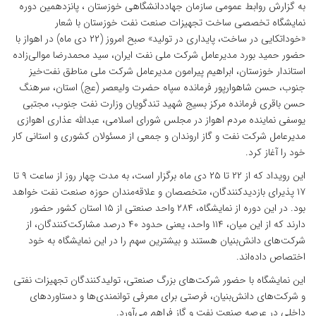
به گزارش روابط عمومی سازمان جهاددانشگاهی خوزستان ، پانزدهمین دوره
نمایشگاه تخصصی ساخت تجهیزات صنعت نفت خوزستان با شعار
«خوداتکایی در ساخت، پایداری در تولید» صبح امروز (۲۲ دی ماه) در اهواز با
حضور حمید بورد مدیرعامل شرکت ملی نفت ایران، سید محمدرضا موالی‌زاده
استاندار خوزستان، ابراهیم پیرامون مدیرعامل شرکت ملی مناطق نفت‌خیز
جنوب، حسن شاهوارپور فرمانده سپاه حضرت ولیعصر (عج) استان، سرهنگ
حسن باقری فرمانده مرکز بسیج شهید تندگویان وزارت نفت جنوب، مجتبی
یوسفی نماینده مردم اهواز در مجلس شورای اسلامی، عبدالله عذاری اهوازی
مدیرعامل شرکت نفت و گاز اروندان و جمعی از مسئولان کشوری و استانی کار
خود را آغاز کرد.
این رویداد که از ۲۲ تا ۲۵ دی‌ ماه برگزار است، به مدت چهار روز از ساعت ۹ تا
۱۷ پذیرای بازدیدکنندگان، متخصصان و علاقه‌مندان حوزه صنعت نفت خواهد
بود. در این دوره از نمایشگاه، ۲۸۴ واحد صنعتی از ۱۵ استان کشور حضور
دارند که از این میان، ۱۱۴ واحد، یعنی حدود ۴۰ درصد مشارکت‌کنندگان، از
شرکت‌های دانش‌بنیان هستند و بیشترین سهم را در این نمایشگاه به خود
اختصاص داده‌اند.
این نمایشگاه با حضور شرکت‌های بزرگ صنعتی، تولیدکنندگان تجهیزات نفتی
و شرکت‌های دانش‌بنیان، فرصتی برای معرفی توانمندی‌ها و دستاوردهای
داخلی در عرصه صنعت نفت و گاز فراهم می‌آورد.