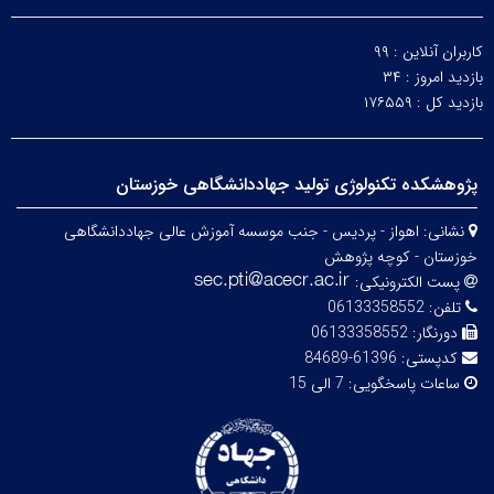
کاربران آنلاین :
۹۹
بازدید امروز :
۳۴
بازدید کل :
۱۷۶۵۵۹
پژوهشکده تکنولوژی تولید جهاددانشگاهی خوزستان
نشانی:
اهواز - پردیس - جنب موسسه آموزش عالی جهاددانشگاهی
خوزستان - کوچه پژوهش
پست الکترونیکی:
تلفن:
06133358552
دورنگار:
06133358552
کدپستی:
61396-84689
ساعات پاسخگویی:
7 الی 15