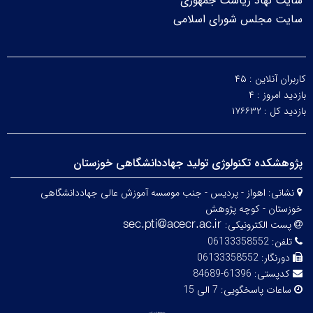
سایت نهاد ریاست جمهوری
سایت مجلس شورای اسلامی
کاربران آنلاین :
۴۵
بازدید امروز :
۴
بازدید کل :
۱۷۶۶۳۲
پژوهشکده تکنولوژی تولید جهاددانشگاهی خوزستان
نشانی:
اهواز - پردیس - جنب موسسه آموزش عالی جهاددانشگاهی
خوزستان - کوچه پژوهش
پست الکترونیکی:
تلفن:
06133358552
دورنگار:
06133358552
کدپستی:
61396-84689
ساعات پاسخگویی:
7 الی 15