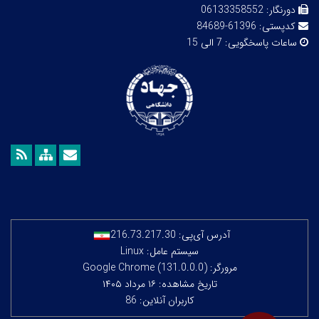
دورنگار:
06133358552
کدپستی:
61396-84689
ساعات پاسخگویی:
7 الی 15
آدرس آی‌پی:
216.73.217.30
سیستم عامل: Linux
مرورگر: Google Chrome (131.0.0.0)
تاریخ مشاهده: ۱۶ مرداد ۱۴۰۵
کاربران آنلاین: 86