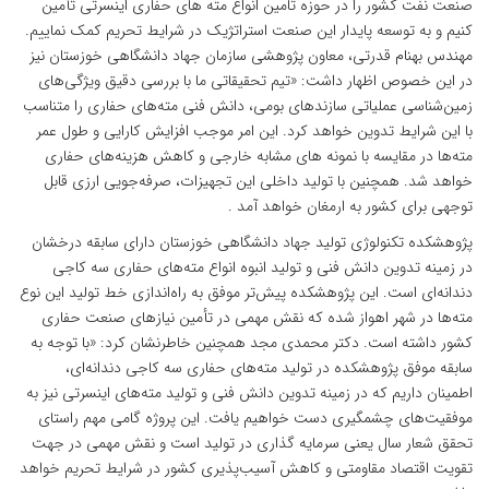
صنعت نفت کشور را در حوزه تامین انواع مته های حفاری اینسرتی تأمین
کنیم و به توسعه پایدار این صنعت استراتژیک در شرایط تحریم کمک نماییم.
مهندس بهنام قدرتی، معاون پژوهشی سازمان جهاد دانشگاهی خوزستان نیز
در این خصوص اظهار داشت: «تیم تحقیقاتی ما با بررسی دقیق ویژگی‌های
زمین‌شناسی عملیاتی سازندهای بومی، دانش فنی مته‌های حفاری را متناسب
با این شرایط تدوین خواهد کرد. این امر موجب افزایش کارایی و طول عمر
مته‌ها در مقایسه با نمونه های مشابه خارجی و کاهش هزینه‌های حفاری
خواهد شد. همچنین با تولید داخلی این تجهیزات، صرفه‌جویی ارزی قابل
توجهی برای کشور به ارمغان خواهد آمد .
پژوهشکده تکنولوژی تولید جهاد دانشگاهی خوزستان دارای سابقه درخشان
در زمینه تدوین دانش فنی و تولید انبوه انواع مته‌های حفاری سه کاجی
دندانه‌ای است. این پژوهشکده پیش‌تر موفق به راه‌اندازی خط تولید این نوع
مته‌ها در شهر اهواز شده که نقش مهمی در تأمین نیازهای صنعت حفاری
کشور داشته است. دکتر محمدی مجد همچنین خاطرنشان کرد: «با توجه به
سابقه موفق پژوهشکده در تولید مته‌های حفاری سه کاجی دندانه‌ای،
اطمینان داریم که در زمینه تدوین دانش فنی و تولید مته‌های اینسرتی نیز به
موفقیت‌های چشمگیری دست خواهیم یافت. این پروژه گامی مهم راستای
تحقق شعار سال یعنی سرمایه گذاری در تولید است و نقش مهمی در جهت
تقویت اقتصاد مقاومتی و کاهش آسیب‌پذیری کشور در شرایط تحریم خواهد