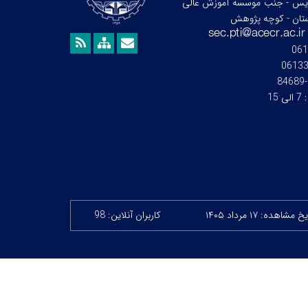
ردیس - جنب موسسه آموزش عالی
تان - کوچه پژوهش
061
0613
:
7 الی 15
 مشاهده: ۱۷ مرداد ۱۴۰۵
کاربران آنلاین: 98