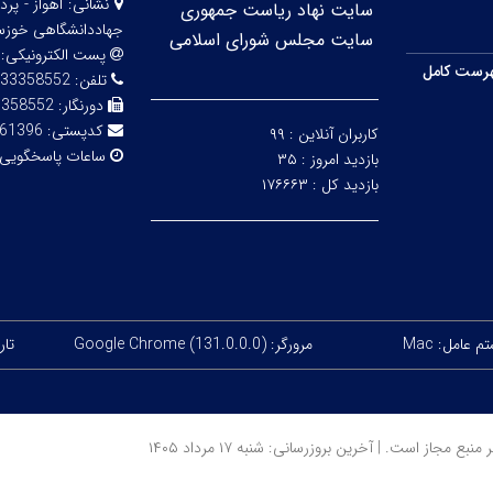
نشانی:
اهواز - پ
سایت نهاد ریاست جمهوری
جهاددانشگاهی خوزس
سایت مجلس شورای اسلامی
پست الکترونیکی:
رست کامل
تلفن:
33358552
دورنگار:
3358552
کدپستی:
61396-84689
کاربران آنلاین :
۹۹
ساعات پاسخگویی
بازدید امروز :
۳۵
بازدید کل :
۱۷۶۶۶۳
 عامل: Mac
مرورگر: Google Chrome (131.0.0.0)
تاریخ
ز است. | آخرین بروزرسانی: شنبه ۱۷ مرداد ۱۴۰۵