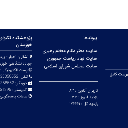
پیوندها
پژوهشکده تکنولوژ
خوزستان
سایت دفتر مقام معظم رهبری
نشانی:
اهواز - پ
سایت نهاد ریاست جمهوری
جهاددانشگاهی خوزس
سایت مجلس شورای اسلامی
پست الکترونیکی:
رست کامل
تلفن:
33358552
دورنگار:
3358552
کدپستی:
61396-84689
کاربران آنلاین :
۸۳
ساعات پاسخگویی
بازدید امروز :
۳۳
بازدید کل :
۱۷۶۶۶۱