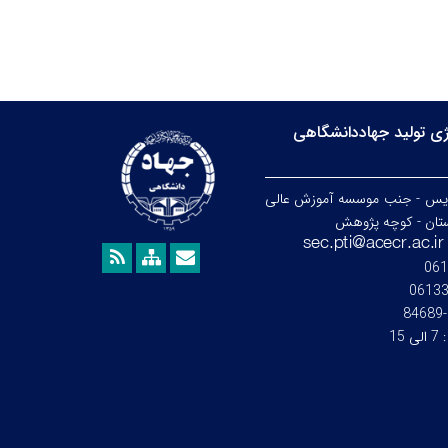
ی تولید جهاددانشگاهی
ردیس - جنب موسسه آموزش عالی
تان - کوچه پژوهش
061
0613
:
7 الی 15