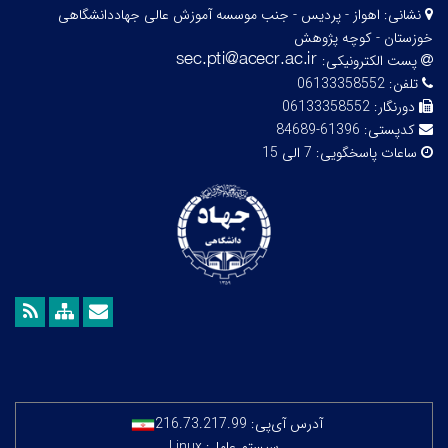
نشانی:
اهواز - پردیس - جنب موسسه آموزش عالی جهاددانشگاهی
خوزستان - کوچه پژوهش
پست الکترونیکی:
تلفن:
06133358552
دورنگار:
06133358552
کدپستی:
61396-84689
ساعات پاسخگویی:
7 الی 15
آدرس آی‌پی:
216.73.217.99
سیستم عامل: Linux