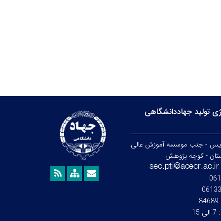
ی تولید جهاددانشگاهی
ردیس - جنب موسسه آموزش عالی
تان - کوچه پژوهش
061
0613
:
7 الی 15