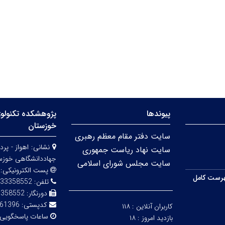
پیوندها
پژوهشکده تکنولوژ
خوزستان
سایت دفتر مقام معظم رهبری
نشانی:
اهواز - پ
سایت نهاد ریاست جمهوری
جهاددانشگاهی خوزس
سایت مجلس شورای اسلامی
پست الکترونیکی:
رست کامل
تلفن:
33358552
دورنگار:
3358552
کدپستی:
61396-84689
کاربران آنلاین :
۱۱۸
ساعات پاسخگویی
بازدید امروز :
۱۸