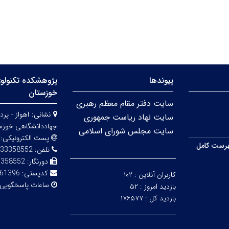
پیوندها
پژوهشکده تکنولوژ
خوزستان
سایت دفتر مقام معظم رهبری
نشانی:
اهواز - پ
سایت نهاد ریاست جمهوری
جهاددانشگاهی خوزس
سایت مجلس شورای اسلامی
پست الکترونیکی:
رست کامل
تلفن:
33358552
دورنگار:
3358552
کدپستی:
61396-84689
کاربران آنلاین :
۱۰۲
ساعات پاسخگویی
بازدید امروز :
۵۲
بازدید کل :
۱۷۶۵۷۷