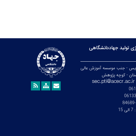
ی تولید جهاددانشگاهی
ردیس - جنب موسسه آموزش عالی
تان - کوچه پژوهش
061
0613
:
7 الی 15