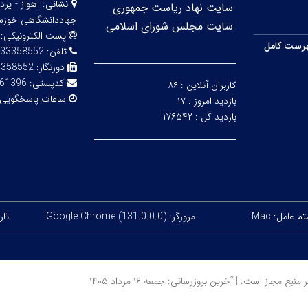
نشانی:
اهواز - پ
سایت نهاد ریاست جمهوری
جهاددانشگاهی خوزس
سایت مجلس شورای اسلامی
پست الکترونیکی:
رست کامل
تلفن:
33358552
دورنگار:
3358552
کدپستی:
61396-84689
کاربران آنلاین :
۸۶
ساعات پاسخگویی
بازدید امروز :
۱۷
بازدید کل :
۱۷۶۵۴۲
 عامل: Mac
مرورگر: Google Chrome (131.0.0.0)
تاری
ز است. | آخرین بروزرسانی: جمعه ۱۶ مرداد ۱۴۰۵