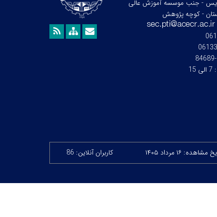
ردیس - جنب موسسه آموزش عالی
تان - کوچه پژوهش
061
0613
:
7 الی 15
خ مشاهده: ۱۶ مرداد ۱۴۰۵
کاربران آنلاین: 86